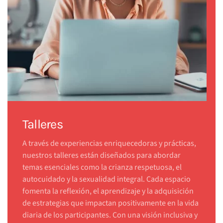
Talleres
A través de experiencias enriquecedoras y prácticas,
nuestros talleres están diseñados para abordar
temas esenciales como la crianza respetuosa, el
autocuidado y la sexualidad integral. Cada espacio
fomenta la reflexión, el aprendizaje y la adquisición
de estrategias que impactan positivamente en la vida
diaria de los participantes. Con una visión inclusiva y