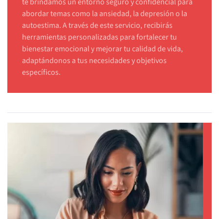
te brindamos un entorno seguro y confidencial para
abordar temas como la ansiedad, la depresión o la
autoestima. A través de este servicio, recibirás
herramientas personalizadas para fortalecer tu
bienestar emocional y mejorar tu calidad de vida,
adaptándonos a tus necesidades y objetivos
específicos.